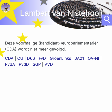
Lambert van Nistelrooij- EU
Deze voormalige (kandidaat-)europarlementariër
(CDA) wordt niet meer gevolgd.
CDA
|
CU
|
D66
|
FvD
|
GroenLinks
|
JA21
|
OA-NI
|
PvdA
|
PvdD
|
SGP
|
VVD