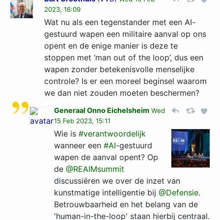
2023, 16:09
Wat nu als een tegenstander met een AI-
gestuurd wapen een militaire aanval op ons
opent en de enige manier is deze te
stoppen met ‘man out of the loop’, dus een
wapen zonder betekenisvolle menselijke
controle? Is er een moreel beginsel waarom
we dan niet zouden moeten beschermen?
Generaal Onno Eichelsheim
Wed
15 Feb 2023, 15:11
Wie is
#verantwoordelijk
wanneer een
#AI
-gestuurd
wapen de aanval opent? Op
de
@REAIMsummit
discussiëren we over de inzet van
kunstmatige intelligentie bij
@Defensie
.
Betrouwbaarheid en het belang van de
'human-in-the-loop' staan hierbij centraal.