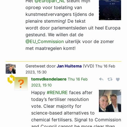
Het
@Europarl_NL
steunt mijn
oproep voor toelating van
kunstmestvervangers tijdens de
plenaire stemming! De tekst
wordt door parlementsleden uit heel Europa
gesteund. We willen dat de
@EU_Commission
uiterlijk voor de zomer
met maatregelen komt!
Geretweet door
Jan Huitema
(VVD)
Thu 16 Feb
2023, 15:30
tomvdkendelaere
Thu 16 Feb
2023, 15:10
Happy
#RENURE
faces after
today’s fertiliser resolution
vote. Clear majority for
science-based alternatives to
chemical fertilisers. Signal to Commission
and Council cannot be more clear than