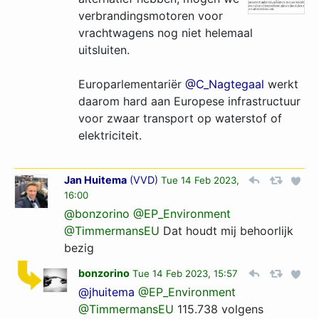
verbrandingsmotoren voor
vrachtwagens nog niet helemaal
uitsluiten.
Europarlementariër
@C_Nagtegaal
werkt
daarom hard aan Europese infrastructuur
voor zwaar transport op waterstof of
elektriciteit.
Jan Huitema
(
VVD
)
Tue 14 Feb 2023,
16:00
@bonzorino
@EP_Environment
@TimmermansEU
Dat houdt mij behoorlijk
bezig
bonzorino
Tue 14 Feb 2023, 15:57
@jhuitema
@EP_Environment
@TimmermansEU
115.738 volgens