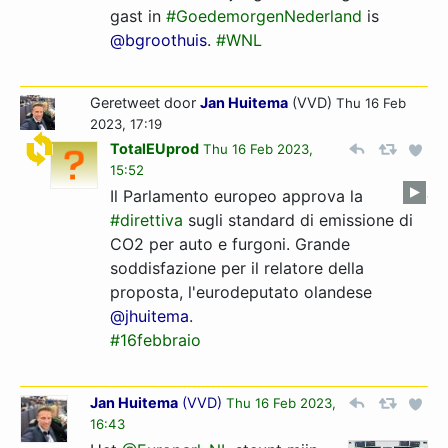
gast in
#GoedemorgenNederland
is
@bgroothuis
.
#WNL
Geretweet door
Jan Huitema
(VVD)
Thu 16 Feb
2023, 17:19
TotalEUprod
Thu 16 Feb 2023,
15:52
Il Parlamento europeo approva la
#direttiva
sugli standard di emissione di
CO2 per auto e furgoni. Grande
soddisfazione per il relatore della
proposta, l'eurodeputato olandese
@jhuitema
.
#16febbraio
Jan Huitema
(
VVD
)
Thu 16 Feb 2023,
16:43