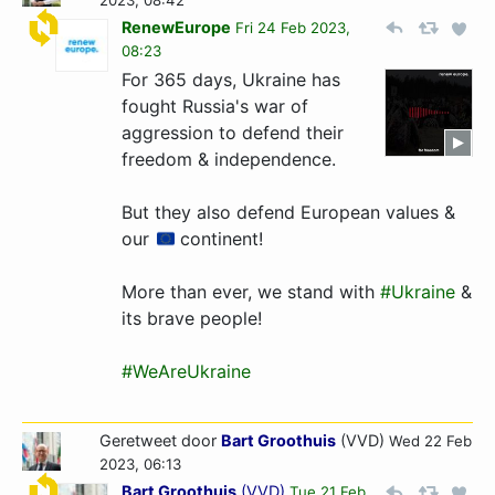
2023, 08:42
RenewEurope
Fri 24 Feb 2023,
08:23
For 365 days, Ukraine has
fought Russia's war of
aggression to defend their
freedom & independence.
But they also defend European values &
our
continent!
More than ever, we stand with
#Ukraine
&
its brave people!
#WeAreUkraine
Geretweet door
Bart Groothuis
(VVD)
Wed 22 Feb
2023, 06:13
Bart Groothuis
(
VVD
)
Tue 21 Feb