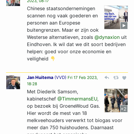
2023, 08:17
Chinese staatsondernemingen
scannen nog vaak goederen en
personen aan Europese
buitengrenzen. Maar er zijn ook
Westerse alternatieven, zoals
@dynaxion
uit
Eindhoven. Ik wil dat we dit soort bedrijven
helpen: goed voor onze economie en
veiligheid
Jan Huitema
(
VVD
)
Fri 17 Feb 2023,
18:28
Met Diederik Samsom,
kabinetschef
@TimmermansEU
,
op bezoek bij GroeneWoud Gas.
+2
Hier wordt de mest van 18
melkveehouders verwerkt tot biogas voor
meer dan 750 huishoudens. Daarnaast