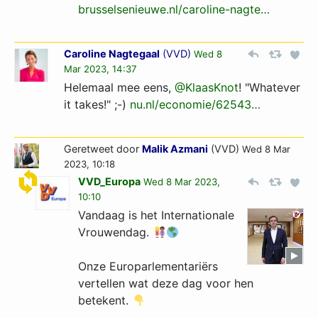
brusselsenieuwe.nl/caroline-nagte…
Caroline Nagtegaal
(
VVD
)
Wed 8
Mar 2023, 14:37
Helemaal mee eens,
@KlaasKnot
! "Whatever
it takes!" ;-)
nu.nl/economie/62543…
Geretweet door
Malik Azmani
(VVD)
Wed 8 Mar
2023, 10:18
VVD_Europa
Wed 8 Mar 2023,
10:10
Vandaag is het Internationale
Vrouwendag.
Onze Europarlementariërs
vertellen wat deze dag voor hen
betekent.