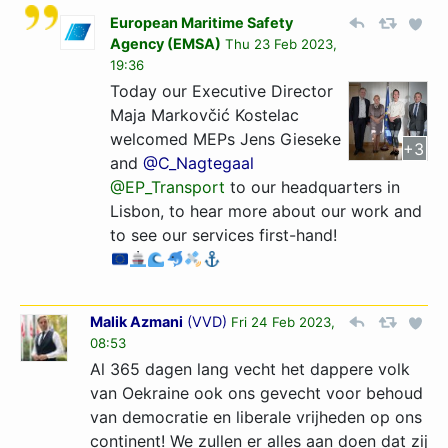
European Maritime Safety
Agency (EMSA)
Thu 23 Feb 2023,
19:36
Today our Executive Director
Maja Markovčić Kostelac
welcomed MEPs Jens Gieseke
+3
and
@C_Nagtegaal
@EP_Transport
to our headquarters in
Lisbon, to hear more about our work and
to see our services first-hand!
Malik Azmani
(
VVD
)
Fri 24 Feb 2023,
08:53
Al 365 dagen lang vecht het dappere volk
van Oekraine ook ons gevecht voor behoud
van democratie en liberale vrijheden op ons
continent! We zullen er alles aan doen dat zij