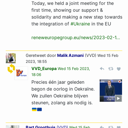
Today, we held a joint meeting for the
first time, showing our support &
solidarity and making a new step towards
the integration of
#Ukraine
in the EU
reneweuropegroup.eu/news/2023-02-1…
Geretweet door
Malik Azmani
(VVD)
Wed 15 Feb
2023, 18:55
VVD_Europa
Wed 15 Feb 2023,
18:06
Precies één jaar geleden
begon de oorlog in Oekraïne.
We zullen Oekraïne blijven
steunen, zolang als nodig is.
Bart Groothuis
(
VVD
)
Wed 15 Feb