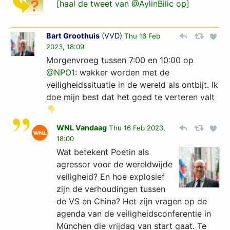
[haal de tweet van @AylinBilic op]
Bart Groothuis
(
VVD
)
Thu 16 Feb
2023, 18:09
Morgenvroeg tussen 7:00 en 10:00 op
@NPO1
: wakker worden met de
veiligheidssituatie in de wereld als ontbijt. Ik
doe mijn best dat het goed te verteren valt
WNL Vandaag
Thu 16 Feb 2023,
18:00
Wat betekent Poetin als
agressor voor de wereldwijde
veiligheid? En hoe explosief
zijn de verhoudingen tussen
de VS en China? Het zijn vragen op de
agenda van de veiligheidsconferentie in
München die vrijdag van start gaat. Te