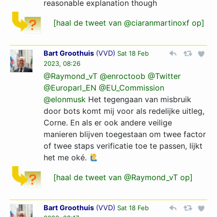
reasonable explanation though
[haal de tweet van @ciaranmartinoxf op]
Bart Groothuis
(
VVD
)
Sat 18 Feb
2023, 08:26
@Raymond_vT
@enroctoob
@Twitter
@Europarl_EN
@EU_Commission
@elonmusk
Het tegengaan van misbruik
door bots komt mij voor als redelijke uitleg,
Corne. En als er ook andere veilige
manieren blijven toegestaan om twee factor
of twee staps verificatie toe te passen, lijkt
het me oké.
[haal de tweet van @Raymond_vT op]
Bart Groothuis
(
VVD
)
Sat 18 Feb