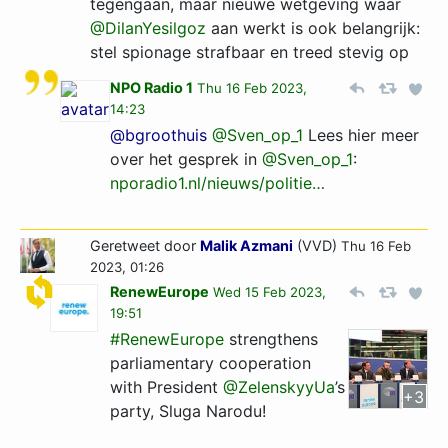
tegengaan, maar nieuwe wetgeving waar
@DilanYesilgoz
aan werkt is ook belangrijk:
stel spionage strafbaar en treed stevig op
NPO Radio 1
Thu 16 Feb 2023,
14:23
@bgroothuis
@Sven_op_1
Lees hier meer
over het gesprek in
@Sven_op_1
:
nporadio1.nl/nieuws/politi­e…­
Geretweet door
Malik Azmani
(VVD)
Thu 16 Feb
2023, 01:26
RenewEurope
Wed 15 Feb 2023,
19:51
#RenewEurope
strengthens
parliamentary cooperation
with President
@ZelenskyyUa
’s
+3
party, Sluga Narodu!