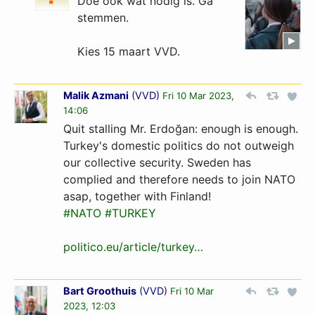
Doe ook wat nodig is. Ga
stemmen.
Kies 15 maart VVD.
Malik Azmani
(
VVD
)
Fri 10 Mar 2023,
14:06
Quit stalling Mr. Erdoğan: enough is enough.
Turkey's domestic politics do not outweigh
our collective security. Sweden has
complied and therefore needs to join NATO
asap, together with Finland!
#NATO
#TURKEY
politico.eu/article/turkey…
Bart Groothuis
(
VVD
)
Fri 10 Mar
2023, 12:03