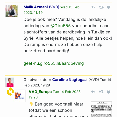
Malik Azmani
(
VVD
)
Wed 15 Feb
2023, 11:49
Doe je ook mee? Vandaag is de landelijke
actiedag van
@Giro555
voor noodhulp aan
slachtoffers van de aardbeving in Turkije en
Syrië. Alle beetjes helpen, hoe klein dan ook!
De ramp is enorm: ze hebben onze hulp
ontzettend hard nodig!
geef-nu.giro555.nl/aardbeving
Geretweet door
Caroline Nagtegaal
(VVD)
Tue 14
Feb 2023, 19:29
VVD_Europa
Tue 14 Feb 2023,
19:26
Een goed voorstel! Maar
totdat we een schoon
alternatief hebben, mogen we