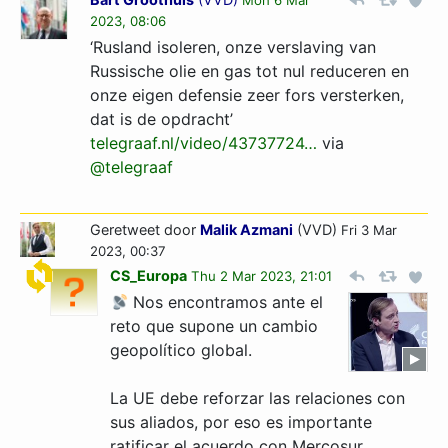
Mon 6 Mar
2023, 08:06
‘Rusland isoleren, onze verslaving van
Russische olie en gas tot nul reduceren en
onze eigen defensie zeer fors versterken,
dat is de opdracht’
telegraaf.nl/video/43737724…
via
@telegraaf
Geretweet door
Malik Azmani
(VVD)
Fri 3 Mar
2023, 00:37
CS_Europa
Thu 2 Mar 2023, 21:01
Nos encontramos ante el
reto que supone un cambio
geopolítico global.
La UE debe reforzar las relaciones con
sus aliados, por eso es importante
ratificar el acuerdo con Mercosur.