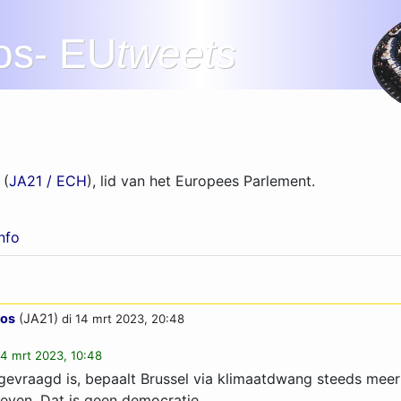
os- EU
tweets
 (
JA21 / ECH
), lid van het Europees Parlement.
info
oos
(JA21)
di 14 mrt 2023, 20:48
14 mrt 2023, 10:48
 gevraagd is, bepaalt Brussel via klimaatdwang steeds mee
even. Dat is geen democratie.