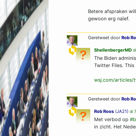
Betere afspraken wil
gewoon erg naïef.
Geretweet door
Rob R
ShellenbergerMD
d
The Biden adminis
Twitter Files. Thi
wsj.com/articles/
Geretweet door
Rob R
Rob Roos
(
JA21
)
di 
Met verbod op
#b
in zicht. Het Nede