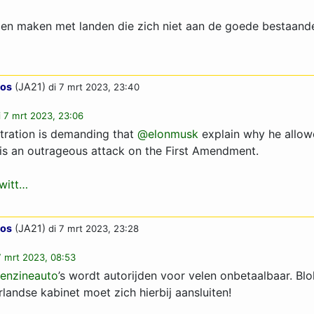
len maken met landen die zich niet aan de goede bestaand
oos
(JA21)
di 7 mrt 2023, 23:40
i 7 mrt 2023, 23:06
tration is demanding that
@elonmusk
explain why he allowe
s is an outrageous attack on the First Amendment.
twitt…
oos
(JA21)
di 7 mrt 2023, 23:28
7 mrt 2023, 08:53
enzineauto
’s wordt autorijden voor velen onbetaalbaar. B
rlandse kabinet moet zich hierbij aansluiten!