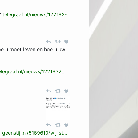
’
telegraaf.nl/nieuws/122193­
oe u moet leven en hoe u uw
elegraaf.nl/nieuws/122193­2…­
?
geenstijl.nl/5169610/wij-s­t…­