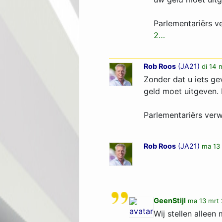
Parlementariërs v
2…­
Rob Roos
(
JA21
)
di 14 
Zonder dat u iets ge
geld moet uitgeven. 
Parlementariërs ver
Rob Roos
(
JA21
)
ma 13 
GeenStijl
ma 13 mrt 
Wij stellen allee