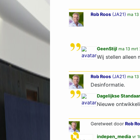
Rob Roos
(
JA21
)
ma 13 
GeenStijl
ma 13 mrt 
Wij stellen allee
Rob Roos
(
JA21
)
ma 13 
Desinformatie.
Dagelijkse Standaa
Nieuwe ontwikkeli
Geretweet door
Rob R
indepen_media
vr 