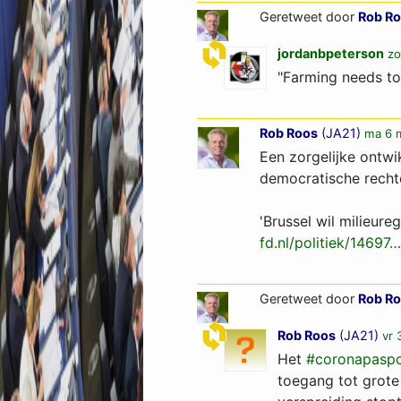
Geretweet door
Rob R
jordanbpeterson
zo
"Farming needs to 
Rob Roos
(
JA21
)
ma 6 m
Een zorgelijke ontw
democratische recht
'Brussel wil milieur
fd.nl/politiek/14697…
Geretweet door
Rob R
Rob Roos
(
JA21
)
vr 
Het
#coronapasp
toegang tot grote