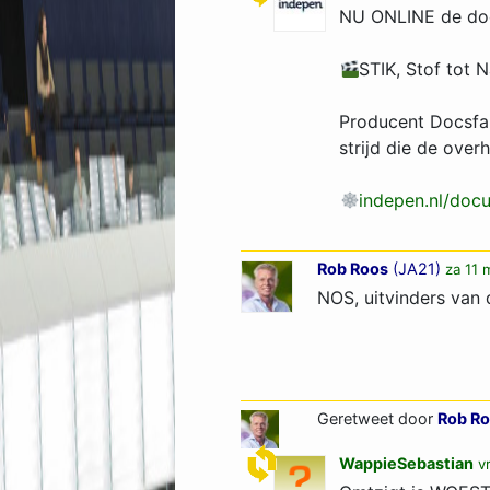
NU ONLINE de do
STIK, Stof tot 
Producent Docsfai
strijd die de over
indepen.nl/docu
Rob Roos
(
JA21
)
za 11 
NOS, uitvinders van
Geretweet door
Rob R
WappieSebastian
v