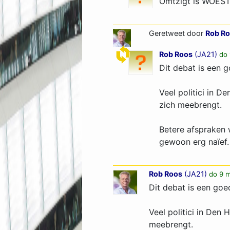
Omtzigt is WOEST 
Geretweet door
Rob R
Rob Roos
(
JA21
)
do 
Dit debat is een g
Veel politici in 
zich meebrengt.
Betere afspraken 
gewoon erg naïef.
Rob Roos
(
JA21
)
do 9 m
Dit debat is een goed
Veel politici in Den
meebrengt.