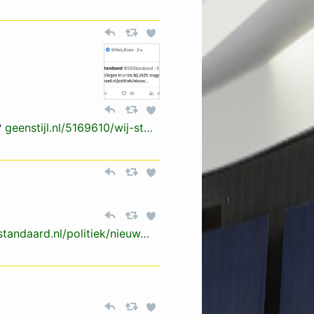
?
geenstijl.nl/5169610/wij-s­t…­
standaard.nl/pol­itiek/nieuw…­