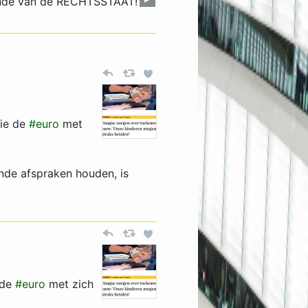
einde van de RECHTSSTAAT!'
die de
#euro
met
nde afspraken houden, is
 de
#euro
met zich