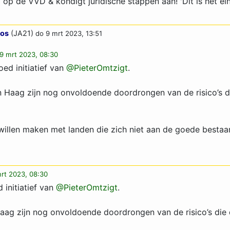
op de VVD & kondigt juridische stappen aan! 'Dit is het 
oos
(JA21)
do 9 mrt 2023, 13:51
9 mrt 2023, 08:30
oed initiatief van
@PieterOmtzigt
.
Den Haag zijn nog onvoldoende doordrongen van de risico’s 
willen maken met landen die zich niet aan de goede bestaa
rt 2023, 08:30
 initiatief van
@PieterOmtzigt
.
 Haag zijn nog onvoldoende doordrongen van de risico’s die