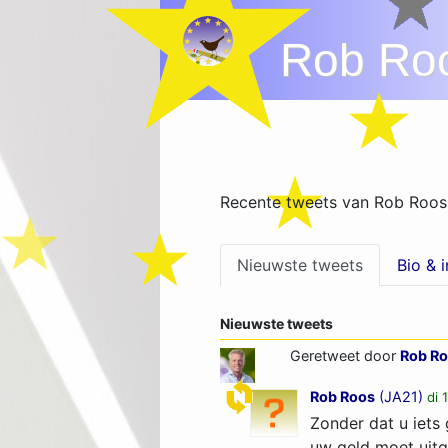
Rob Ro
Recente tweets van Rob Roos
Nieuwste tweets
Bio & 
Nieuwste tweets
Geretweet door
Rob R
Rob Roos
(
JA21
)
di 
Zonder dat u iets
uw geld moet uitg