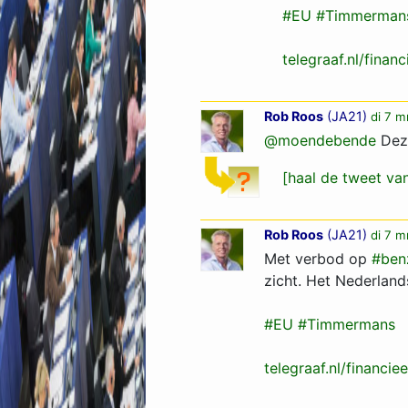
#EU
#Timmerman
telegraaf.nl/finan
Rob Roos
(
JA21
)
di 7 m
@moendebende
Dez
[haal de tweet v
Rob Roos
(
JA21
)
di 7 m
Met verbod op
#ben
zicht. Het Nederlands
#EU
#Timmermans
telegraaf.nl/financi