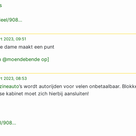
s
cieel/908…
rt 2023, 09:51
e dame maakt een punt
an @moendebende op]
rt 2023, 08:53
zineauto
’s wordt autorijden voor velen onbetaalbaar. Blok
e kabinet moet zich hierbij aansluiten!
eel/908…