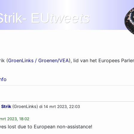
trik- EU
tweets
ik (
GroenLinks / Groenen/VEA
), lid van het Europees Parle
info
 Strik
(GroenLinks)
di 14 mrt 2023, 22:03
 mrt 2023, 18:02
ives lost due to European non-assistance!