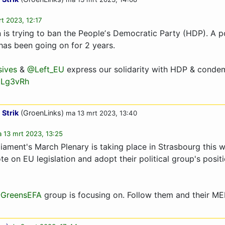
t 2023, 12:17
is trying to ban the Peopleʼs Democratic Party (HDP). A pol
has been going on for 2 years.
ives
&
@Left_EU
express our solidarity with HDP & condem
3Lg3vRh
 Strik
(GroenLinks)
ma 13 mrt 2023, 13:40
 13 mrt 2023, 13:25
iament's March Plenary is taking place in Strasbourg this
te on EU legislation and adopt their political group's posit
GreensEFA
group is focusing on. Follow them and their ME