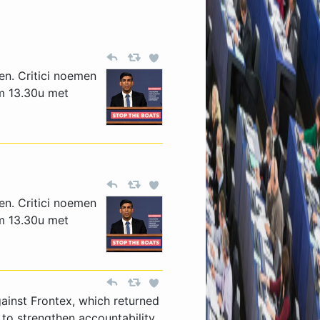
en. Critici noemen
Om 13.30u met
en. Critici noemen
Om 13.30u met
gainst Frontex, which returned
 to strengthen accountability