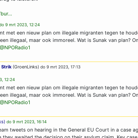
/bur…
do 9 mrt 2023, 12:24
t met een nieuw plan om illegale migranten tegen te houd
lleen illegaal, maar ook immoreel. Wat is Sunak van plan? 
@NPORadio1
 Strik
(GroenLinks)
do 9 mrt 2023, 17:13
3, 12:24
t met een nieuw plan om illegale migranten tegen te houd
lleen illegaal, maar ook immoreel. Wat is Sunak van plan? 
@NPORadio1
ks
)
do 9 mrt 2023, 16:14
ream tweets on hearing in the General EU Court in a case a
e they awaited the decision on their asylum claim. Key case