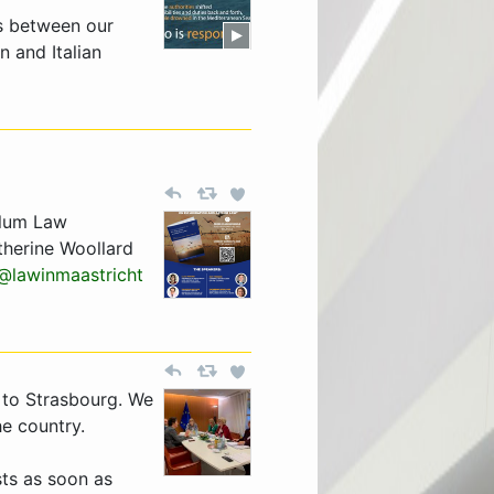
ns between our
n and Italian
ylum Law
therine Woollard
@lawinmaastricht
to Strasbourg. We
e country.
ts as soon as