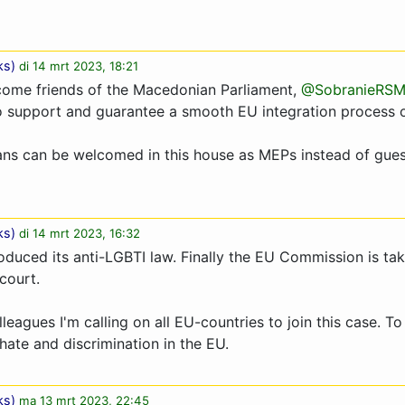
ks
)
di 14 mrt 2023, 18:21
ome friends of the Macedonian Parliament,
@SobranieRS
 support and guarantee a smooth EU integration process o
ns can be welcomed in this house as MEPs instead of gues
ks
)
di 14 mrt 2023, 16:32
oduced its anti-LGBTI law. Finally the EU Commission is tak
court.
leagues I'm calling on all EU-countries to join this case. T
hate and discrimination in the EU.
ks
)
ma 13 mrt 2023, 22:45