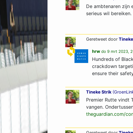
De ambtenaren zijn e
serieus wil bereiken.
Geretweet door
Tineke
hrw
do 9 mrt 2023, 
Hundreds of Black
crackdown targetin
ensure their safety
Tineke Strik
(
GroenLin
Premier Rutte vindt 
vangen. Ondertussen 
theguardian.com/com
Geretweet door
Tineke