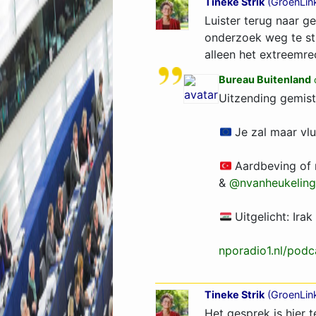
Tineke Strik
(
GroenLin
Luister terug naar 
onderzoek weg te stu
alleen het extreemre
Bureau Buitenland
Uitzending gemist?
Je zal maar vl
Aardbeving of n
&
@nvanheukelin
Uitgelicht: Irak
nporadio1.nl/pod
Tineke Strik
(
GroenLin
Het gesprek is hier t