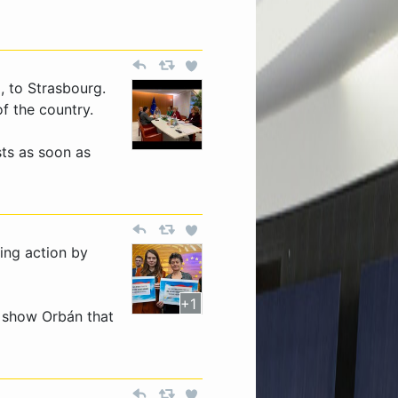
M
, to Strasbourg.
f the country.
ts as soon as
ing action by
+1
o show Orbán that