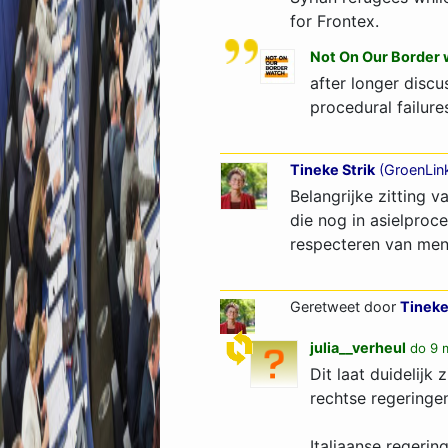
for Frontex.
Not On Our Border 
after longer disc
procedural failure
Tineke Strik
(
GroenLin
Belangrijke zitting 
die nog in asielproc
respecteren van me
Geretweet door
Tineke
julia__verheul
do 9 
Dit laat duidelijk
rechtse regeringen
Italiaanse regerin