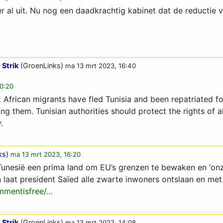
r al uit. Nu nog een daadkrachtig kabinet dat de reductie
 Strik
(GroenLinks)
ma 13 mrt 2023, 16:40
20:20
 African migrants have fled Tunisia and been repatriated fo
g them. Tunisian authorities should protect the rights of a
.
ks
)
ma 13 mrt 2023, 16:20
Tunesië een prima land om EU’s grenzen te bewaken en ‘onz
laat president Saïed alle zwarte inwoners ontslaan en met 
mentisf­ree/…­
 Strik
(GroenLinks)
ma 13 mrt 2023, 14:08