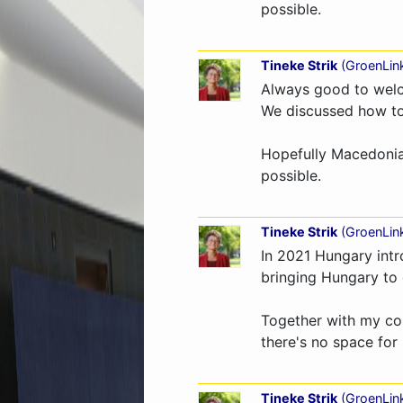
possible.
Tineke Strik
(
GroenLin
Always good to welc
We discussed how to
Hopefully Macedonia
possible.
Tineke Strik
(
GroenLin
In 2021 Hungary intr
bringing Hungary to 
Together with my col
there's no space for 
Tineke Strik
(
GroenLin