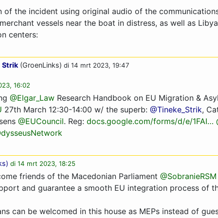
n of the incident using original audio of the communicatio
 merchant vessels near the boat in distress, as well as Libya
on centers:
 Strik
(GroenLinks)
di 14 mrt 2023, 19:47
023, 16:02
ing
@Elgar_Law
Research Handbook on EU Migration & As
U
27th March 12:30-14:00 w/ the superb:
@Tineke_Strik
, Ca
ssens
@EUCouncil
. Reg:
docs.google.com/forms/d/e/­1FAI…­
dysseusNetwork
ks
)
di 14 mrt 2023, 18:25
ome friends of the Macedonian Parliament
@SobranieRSM
pport and guarantee a smooth EU integration process of th
ns can be welcomed in this house as MEPs instead of gues