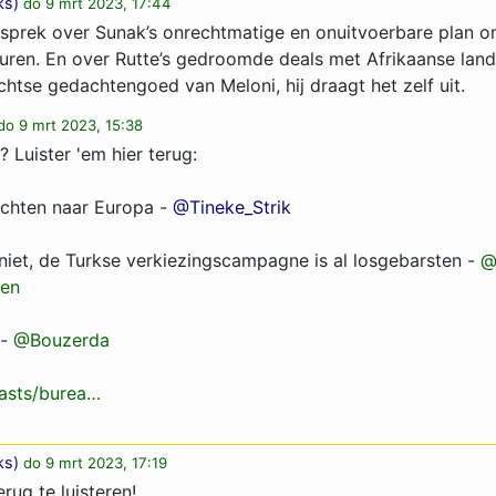
ks
)
do 9 mrt 2023, 17:44
gesprek over Sunak’s onrechtmatige en onuitvoerbare plan 
ren. En over Rutte’s gedroomde deals met Afrikaanse lande
chtse gedachtengoed van Meloni, hij draagt het zelf uit.
do 9 mrt 2023, 15:38
 Luister 'em hier terug:
uchten naar Europa -
@Tineke_Strik
iet, de Turkse verkiezingscampagne is al losgebarsten -
@
gen
 -
@Bouzerda
casts/burea…
ks
)
do 9 mrt 2023, 17:19
erug te luisteren!