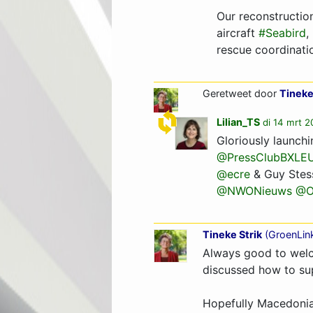
Our reconstructio
aircraft
#Seabird
,
rescue coordinati
Geretweet door
Tineke
Lilian_TS
di 14 mrt 2
Gloriously launch
@PressClubBXLE
@ecre
& Guy Ste
@NWONieuws
@O
Tineke Strik
(
GroenLin
Always good to welc
discussed how to su
Hopefully Macedonia