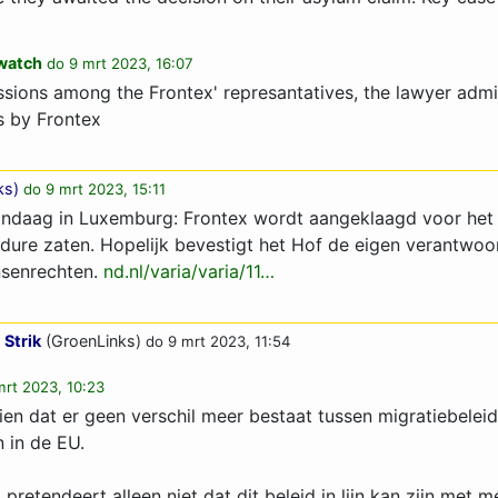
watch
do 9 mrt 2023, 16:07
ussions among the Frontex' represantatives, the lawyer admi
s by Frontex
ks
)
do 9 mrt 2023, 15:11
vandaag in Luxemburg: Frontex wordt aangeklaagd voor het 
edure zaten. Hopelijk bevestigt het Hof de eigen verantwoo
nsenrechten.
nd.nl/varia/varia/11…
 Strik
(GroenLinks)
do 9 mrt 2023, 11:54
mrt 2023, 10:23
 zien dat er geen verschil meer bestaat tussen migratiebeleid
 in de EU.
g pretendeert alleen niet dat dit beleid in lijn kan zijn met