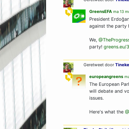
GreensEFA
ma 13 mr
President Erdoğan 
against the party 
We,
@TheProgress
party!
greens.eu/
Geretweet door
Tineke
europeangreens
ma
The European Parl
will debate and vo
issues.
Here's what the
@