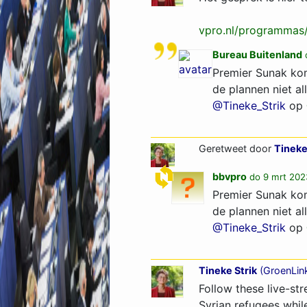
vpro.nl/programmas
Bureau Buitenland
Premier Sunak kom
de plannen niet a
@Tineke_Strik
op
Geretweet door
Tineke
bbvpro
do 9 mrt 202
Premier Sunak kom
de plannen niet a
@Tineke_Strik
op
Tineke Strik
(
GroenLin
Follow these live-st
Syrian refugees whil