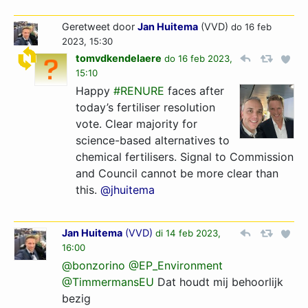
Geretweet door
Jan Huitema
(VVD)
do 16 feb
2023, 15:30
tomvdkendelaere
do 16 feb 2023,
15:10
Happy
#RENURE
faces after
today’s fertiliser resolution
vote. Clear majority for
science-based alternatives to
chemical fertilisers. Signal to Commission
and Council cannot be more clear than
this.
@jhuitema
Jan Huitema
(
VVD
)
di 14 feb 2023,
16:00
@bonzorino
@EP_Environment
@TimmermansEU
Dat houdt mij behoorlijk
bezig