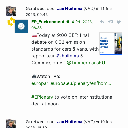
Geretweet door
Jan Huitema
(VVD)
di 14 feb
2023, 09:43
EP_Environment
di 14 feb 2023,
08:38
Today at 9:00 CET: final
debate on CO2 emission
standards for cars & vans, with
rapporteur
@jhuitema
&
Commission VP
@TimmermansEU
Watch live:
europarl.europa.eu/plenary/en/hom…
#EPlenary
to vote on interinstitutional
deal at noon
Geretweet door
Jan Huitema
(VVD)
vr 10 feb
2023, 16:59