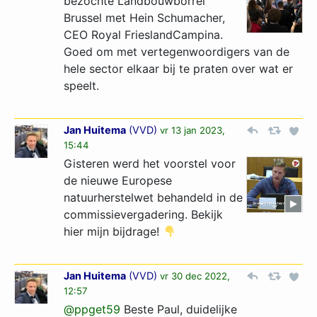
bezochte Landbouwborrel
Brussel met Hein Schumacher,
CEO Royal FrieslandCampina.
Goed om met vertegenwoordigers van de
hele sector elkaar bij te praten over wat er
speelt.
Jan Huitema
(
VVD
)
vr 13 jan 2023,
15:44
Gisteren werd het voorstel voor
de nieuwe Europese
natuurherstelwet behandeld in de
commissievergadering. Bekijk
hier mijn bijdrage!
Jan Huitema
(
VVD
)
vr 30 dec 2022,
12:57
@ppget59
Beste Paul, duidelijke