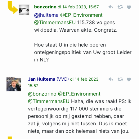
bonzorino
di 14 feb 2023, 15:57
@jhuitema
@EP_Environment
@TimmermansEU
115.738 volgens
wikipedia. Waarvan akte. Congratz.
Hoe staat U in die hele boeren
onteigeningspolitiek van Uw groot Leider
in NL?
Jan Huitema
(
VVD
)
di 14 feb 2023,
15:52
@bonzorino
@EP_Environment
@TimmermansEU
Haha, die was raak! PS: ik
vertegenwoordig 117 000 stemmers die
persoonlijk op mij gestemd hebben, daar
zat jij volgens mij niet tussen. Dus ik moet
niets, maar dan ook helemaal niets van jou.