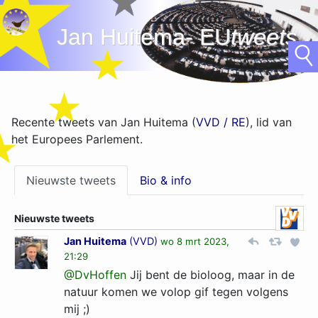
Jan Huitema- EU
tweets
Recente tweets van Jan Huitema (
VVD / RE
), lid van
het Europees Parlement.
Nieuwste tweets
Bio & info
Nieuwste tweets
Jan Huitema
(
VVD
)
wo 8 mrt 2023,
21:29
@DvHoffen
Jij bent de bioloog, maar in de
natuur komen we volop gif tegen volgens
mij ;)