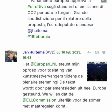
Il Parlamento europeo approva la
#direttiva
sugli standard di emissione di
CO2 per auto e furgoni. Grande
soddisfazione per il relatore della
proposta, l'eurodeputato olandese
@jhuitema
.
#16febbraio
Jan Huitema
(
VVD
)
do 16 feb 2023,
16:43
Het
@Europarl_NL
steunt mijn
oproep voor toelating van
kunstmestvervangers tijdens de
plenaire stemming! De tekst
wordt door parlementsleden uit heel Europa
gesteund. We willen dat de
@EU_Commission
uiterlijk voor de zomer
met maatregelen komt!