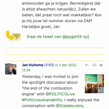
antwoorden ga je krijgen. Bevredigend dat
is altijd afwachten natuurlijk;). Zullen we
bellen, dat praat toch wat makkelijker? Kun
je mij jouw tel nummer sturen via DM?
Hartelijke groet, Jan
[haal de tweet van @ppget59 op]
Jan Huitema
(
VVD
)
vr 2 dec 2022,
13:34
Yesterday, I was invited to join
the spotlight discussion about
“the end of the combustion
+1
engine” with
@POLITICOLive
#Politicosustainability
. I really enjoyed the
conversation with
@GiesekeJens
,