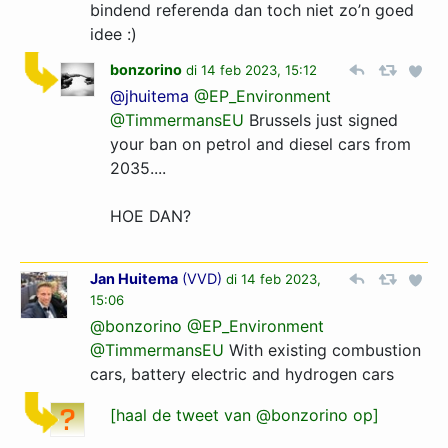
bindend referenda dan toch niet zo’n goed
idee :)
bonzorino
di 14 feb 2023, 15:12
@jhuitema
@EP_Environment
@TimmermansEU
Brussels just signed
your ban on petrol and diesel cars from
2035....
HOE DAN?
Jan Huitema
(
VVD
)
di 14 feb 2023,
15:06
@bonzorino
@EP_Environment
@TimmermansEU
With existing combustion
cars, battery electric and hydrogen cars
[haal de tweet van @bonzorino op]