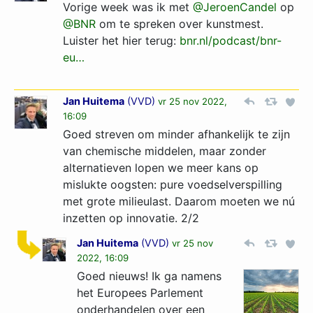
Vorige week was ik met
@JeroenCandel
op
@BNR
om te spreken over kunstmest.
Luister het hier terug:
bnr.nl/podcast/bnr-
eu…
Jan Huitema
(
VVD
)
vr 25 nov 2022,
16:09
Goed streven om minder afhankelijk te zijn
van chemische middelen, maar zonder
alternatieven lopen we meer kans op
mislukte oogsten: pure voedselverspilling
met grote milieulast. Daarom moeten we nú
inzetten op innovatie. 2/2
Jan Huitema
(
VVD
)
vr 25 nov
2022, 16:09
Goed nieuws! Ik ga namens
het Europees Parlement
onderhandelen over een