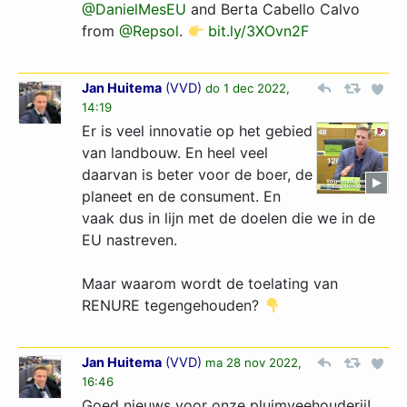
@DanielMesEU
and Berta Cabello Calvo
from
@Repsol
.
bit.ly/3XOvn2F
Jan Huitema
(
VVD
)
do 1 dec 2022,
14:19
Er is veel innovatie op het gebied
van landbouw. En heel veel
daarvan is beter voor de boer, de
planeet en de consument. En
vaak dus in lijn met de doelen die we in de
EU nastreven.
Maar waarom wordt de toelating van
RENURE tegengehouden?
Jan Huitema
(
VVD
)
ma 28 nov 2022,
16:46
Goed nieuws voor onze pluimveehouderij!