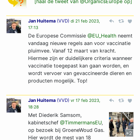
[haal de tweet van @OrganicsEurope op]
Jan Huitema
(
VVD
)
di 21 feb 2023,
17:13
De Europese Commissie
@EU_Health
neemt
vandaag nieuwe regels aan voor vaccinatie
pluimvee. Vanaf 12 maart van kracht.
Hiermee zijn er duidelijkere criteria wanneer
vaccinatie toegepast kan gaan worden, en
wordt vervoer van gevaccineerde dieren en
producten mogelijk. Top!
Jan Huitema
(
VVD
)
vr 17 feb 2023,
18:28
Met Diederik Samsom,
kabinetschef
@TimmermansEU
,
op bezoek bij GroeneWoud Gas.
+2
Hier wordt de mest van 18