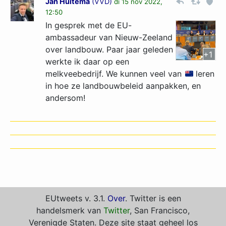
Jan Huitema
(
VVD
)
di 15 nov 2022,
12:50
In gesprek met de EU-
ambassadeur van Nieuw-Zeeland
over landbouw. Paar jaar geleden
+1
werkte ik daar op een
melkveebedrijf. We kunnen veel van
leren
in hoe ze landbouwbeleid aanpakken, en
andersom!
EUtweets v. 3.1.
Over
. Twitter is een
handelsmerk van
Twitter
, San Francisco,
Verenigde Staten. Deze site staat geheel los